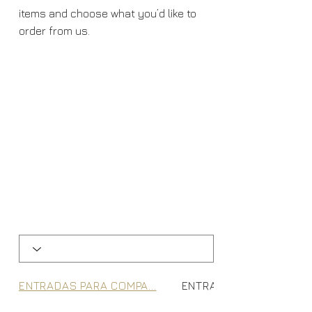
items and choose what you’d like to
order from us.
ENTRADAS PARA COMPA...
ENTRADAS INDIVIDUAIS