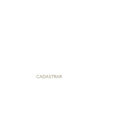
 lançamentos de menus e notícias do LE TABOU.
CADASTRAR
50
Terça à Sábado
ntro
11h30 às 14h30 e 19h00 às 23h00