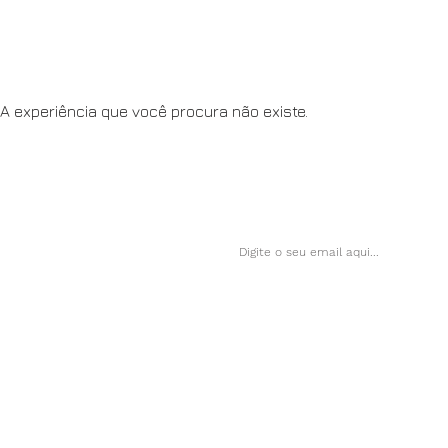
A experiência que você procura não existe.
Saiba sobre eventos exclusivos,
Newsletter
Tubarão - SC - 88701-0
R. Coronel Cabral, 49 – Ce