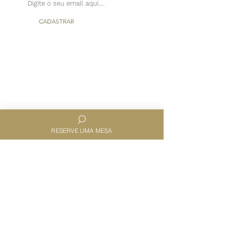
CADASTRAR
Terça à Sábado
RESERVE UMA MESA
11h30 às 14h30 e 19h00 às 23h00
Tubarão - SC -
88701-050
R. Coronel Cabral, 49 – Centro
+55 48 99111.7777
letabourest@gmail.com