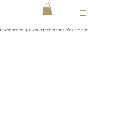
L'expérience que vous recherchez n'existe pas.
Saiba sobre eventos exclusivos,
lançamentos de menus e notícias do
LE TABOU.
Newsletter