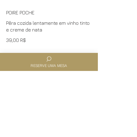
POIRE POCHE
Pêra cozida lentamente em vinho tinto
e creme de nata
39,00 R$
MOUSSE AU CHOCOLAT
RESERVE UMA MESA
Mousse aerado de chocolate com
crumble
34,00 R$
BONBONS À LA CITROUILLE
Doce de abóbora caramelizado com
sorvete artesanal de creme