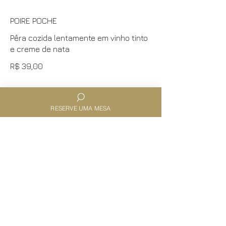
POIRE POCHE
Pêra cozida lentamente em vinho tinto
e creme de nata
R$ 39,00
MOUSSE AU CHOCOLAT
RESERVE UMA MESA
Mousse aerado de chocolate com
crumble
R$ 34,00
BONBONS À LA CITROUILLE
Doce de abóbora caramelizado com
sorvete artesanal de creme