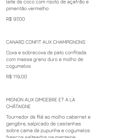
leite de coco com risoto de açafrão e
pimentão vermelho
R$ 97,00
CANARD CONFIT AUX CHAMPIGNONS
Coxa e sobrecoxa de pato confitada
com massa grano duro e molho de
cogumelos
R$ 119,00
MIGNON AUX GIMGEBRE ET A LA
CHÂTAIGNE
Tournedor de filé ao molho cabernet e
gengibre, salpicado de castanhas
sobre cama de pupunha e cogumelos
frescos salteados na manteiga