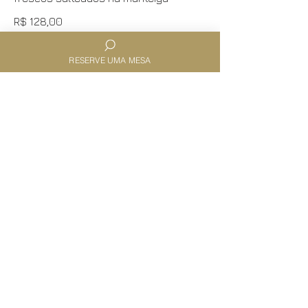
R$ 128,00
RESERVE UMA MESA
MIGNON AUX GORGONZOLA
Medalhões de mignon ao molho
gorgonzola e massa grano duro
R$ 129,00
MIGNON AU CHAPIGNON RISOTTO
Tournedor de filé ao molho de vinho
tinto e risoto de cogumelos frescos
R$ 138,00
POULET À LA PARMIGIANA receita