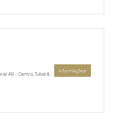
Informações
Le Tabou Restaurante, R. Cel. Cabral 49 - Centro, Tubarão - SC, 88701-050, Brazil