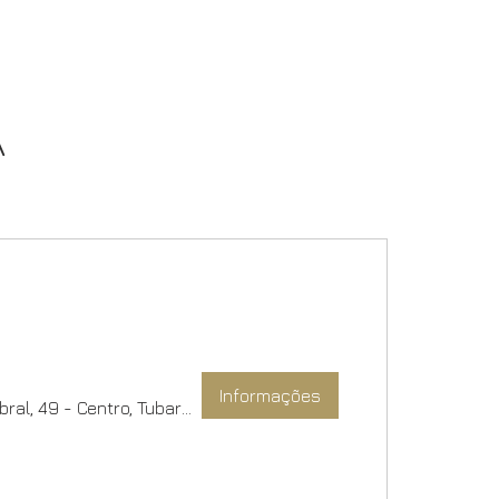
A
Informações
Le Tabou Restaurante, R. Cel. Cabral, 49 - Centro, Tubarão - SC, 88701-050, Brasil