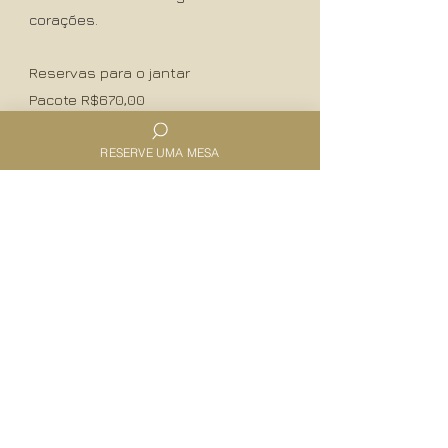
corações.
Reservas para o jantar
Pacote R$670,00​​
RESERVE UMA MESA
RESERVAR
TERMOS E CONDIÇÕES
Despesas adicionais deverão ser
pagas pelo cliente;
Prazo de cancelamento: 24 horas antes
do horário da reserva;